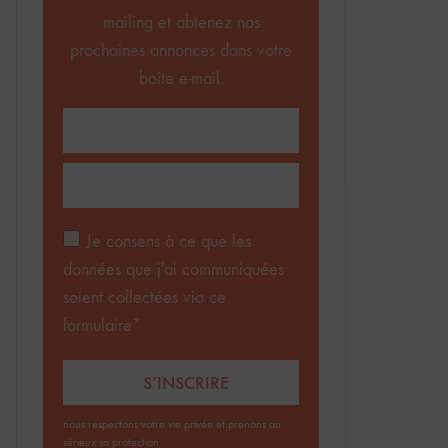
mailing et obtenez nos
prochaines annonces dans votre
boîte e-mail.
Je consens à ce que les
données que j'ai communiquées
soient collectées via ce
formulaire*.
nous respectons votre vie privée et prenons au
sérieux sa protection