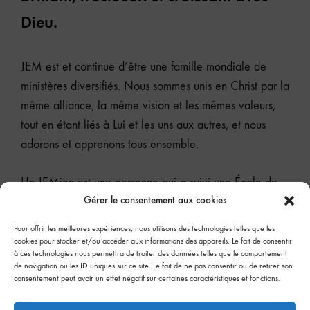
Dieu.
JEM est et continue d’être une famille mondiale de
ministères diversifiés. Nous sommes unis en Christ par la
même alliance, la même vision et les mêmes valeurs,
tout en étant liés à Lui et les uns aux autres, et nous
adorons et apprenons tous ensemble.
Un JEMien est une personne qui a suivi une École de
Gérer le consentement aux cookies
formation de disciples et qui accueille avec joie notre
déclaration d’intention, nos convictions et valeurs
Pour offrir les meilleures expériences, nous utilisons des technologies telles que les
fondamentales, nos paroles d’héritage et nos alliances.
cookies pour stocker et/ou accéder aux informations des appareils. Le fait de consentir
à ces technologies nous permettra de traiter des données telles que le comportement
de navigation ou les ID uniques sur ce site. Le fait de ne pas consentir ou de retirer son
consentement peut avoir un effet négatif sur certaines caractéristiques et fonctions.