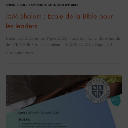
AFRIQUE
,
BIBLE
,
CAMEROUN
,
EXTENSION D’ÉTUDES
JEM Shalom : Ecole de la Bible pour
les leaders
Dates : du 2 février au 9 juin 2026 Horaires : les lundis et mardis
de 17h à 20h Prix : Inscription : 10 000 FCFA Ecolage : 70
000…
8 DÉCEMBRE 2025