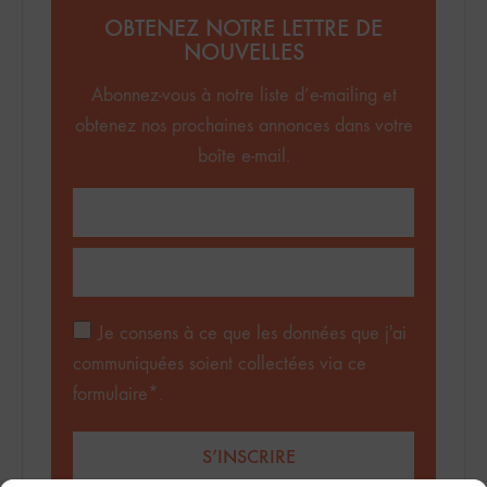
OBTENEZ NOTRE LETTRE DE
NOUVELLES
Abonnez-vous à notre liste d’e-mailing et
obtenez nos prochaines annonces dans votre
boîte e-mail.
Je consens à ce que les données que j'ai
communiquées soient collectées via ce
formulaire*.