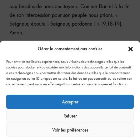
aux besoins de nos concitoyens. Comme Daniel à la fin
de son intercession pour son peuple nous prions, «
Seigneur, écoute ! Seigneur, pardonne ! » (9.18-19).
Amen.
Gérer le consentement aux cookies
Lausanne, en juin 2021
Pour offrir les meilleures expériences, nous utilisons des technologies telles que les
Copyright © 2021, Tom Bloomer
cookies pour stocker et/ou accéder aux informations des appareils. Le fait de consentir
à ces technologies nous permettra de traiter des données telles que le comportement
de navigation ou les ID uniques sur ce site. Le fait de ne pas consentir ou de retirer son
consentement peut avoir un effet négatif sur certaines caractéristiques et fonctions.
Accepter
Refuser
©2026 JEM Francophone All rights reserved
Voir les préférences