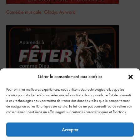
Comédie musicale: Gladys Aylward
Gérer le consentement aux cookies
Pour offrir les meilleures expériences, nous utilisons des technologies telles que les
cookies pour stocker et/ou accéder aux informations des appareils. Le fait de consentir
JEM Dunham : Semaine de célébration
à ces technologies nous permettra de traiter des données telles que le comportement
de navigation ou les ID uniques sur ce site. Le fait de ne pas consentir ou de retirer son
consentement peut avoir un effet négatif sur certaines caractéristiques et fonctions.
Accepter